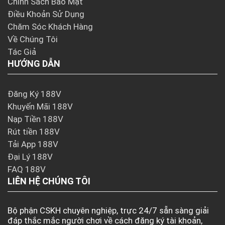
Chính Sách Bảo Mật
Điều Khoản Sử Dụng
Chăm Sóc Khách Hàng
Về Chúng Tôi
Tác Giả
HƯỚNG DẪN
Đăng Ký 188V
Khuyến Mãi 188V
Nạp Tiền 188V
Rút tiền 188V
Tải App 188V
Đại Lý 188V
FAQ 188V
LIÊN HỆ CHÚNG TÔI
Bộ phận CSKH chuyên nghiệp, trực 24/7 sẵn sàng giải
đáp thắc mắc người chơi về cách đăng ký tài khoản,