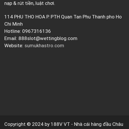
nạp & rút tiền, luật chơi.
114 PHU THO HOA P. PTH Quan Tan Phu Thanh pho Ho
Chi Minh
Hotline: 0967316136
Email:
888slot@wettingblog.com
Website:
sumukhastro.com
Copyright © 2024 by
188V VT
- Nhà cái hàng đầu Châu