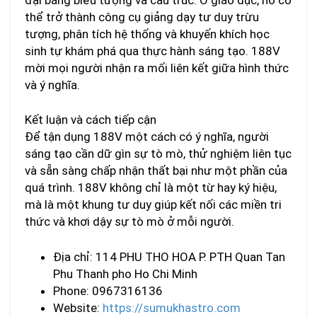
thể trở thành công cụ giảng dạy tư duy trừu
tượng, phân tích hệ thống và khuyến khích học
sinh tự khám phá qua thực hành sáng tạo. 188V
mời mọi người nhận ra mối liên kết giữa hình thức
và ý nghĩa.
Kết luận và cách tiếp cận
Để tận dụng 188V một cách có ý nghĩa, người
sáng tạo cần dữ gìn sự tò mò, thử nghiệm liên tục
và sẵn sàng chấp nhận thất bại như một phần của
quá trình. 188V không chỉ là một từ hay ký hiệu,
mà là một khung tư duy giúp kết nối các miền tri
thức và khơi dậy sự tò mò ở mỗi người.
Địa chỉ: 114 PHU THO HOA P. PTH Quan Tan
Phu Thanh pho Ho Chi Minh
Phone: 0967316136
Website:
https://sumukhastro.com