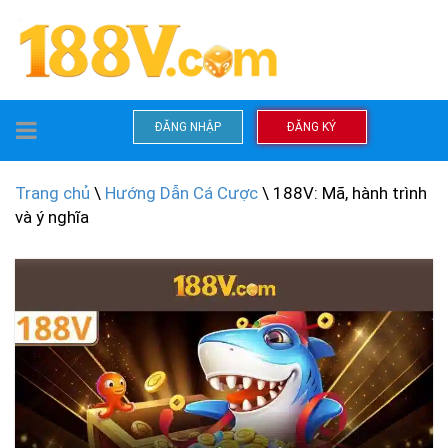
TOGGLE
ĐĂNG NHẬP
ĐĂNG KÝ
NAVIGATION
Trang chủ
\
Hướng Dẫn Cá Cược
\ 188V: Mã, hành trình
và ý nghĩa