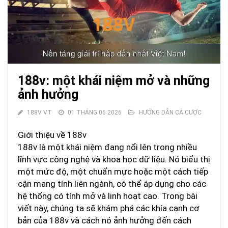
188v: một khái niệm mở và những
ảnh hưởng
188V VT
01 THÁNG 06 2026
HƯỚNG DẪN CÁ CƯỢC
Giới thiệu về 188v
188v là một khái niệm đang nổi lên trong nhiều
lĩnh vực công nghệ và khoa học dữ liệu. Nó biểu thị
một mức độ, một chuẩn mực hoặc một cách tiếp
cận mang tính liên ngành, có thể áp dụng cho các
hệ thống có tính mở và linh hoạt cao. Trong bài
viết này, chúng ta sẽ khám phá các khía cạnh cơ
bản của 188v và cách nó ảnh hưởng đến cách