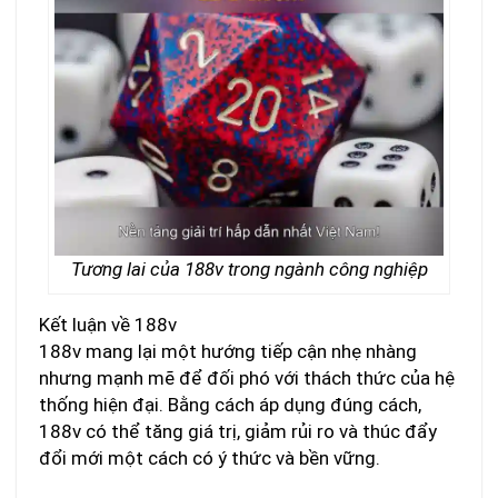
Tương lai của 188v trong ngành công nghiệp
Kết luận về 188v
188v mang lại một hướng tiếp cận nhẹ nhàng
nhưng mạnh mẽ để đối phó với thách thức của hệ
thống hiện đại. Bằng cách áp dụng đúng cách,
188v có thể tăng giá trị, giảm rủi ro và thúc đẩy
đổi mới một cách có ý thức và bền vững.