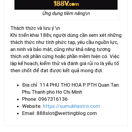
Ứng dụng tiềm năng\n
Thách thức và lưu ý
\n
Khi triển khai 188v, người dùng cần xem xét những
thách thức như tính phức tạp, yêu cầu nguồn lực,
an ninh và bảo mật, cũng như khả năng tương
thích với phần cứng hoặc phần mềm hiện có. Việc
lập kế hoạch, kiểm thử và đánh giá rủi ro là yếu tố
then chốt để đạt được kết quả mong đợi.
Địa chỉ: 114 PHU THO HOA P. PTH Quan Tan
Phu Thanh pho Ho Chi Minh
Phone: 0967316136
Website:
https://sumukhastro.com
Email:
888slot@wettingblog.com