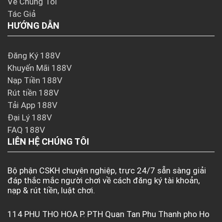
Về Chúng Tôi
Tác Giả
HƯỚNG DẪN
Đăng Ký 188V
Khuyến Mãi 188V
Nạp Tiền 188V
Rút tiền 188V
Tải App 188V
Đại Lý 188V
FAQ 188V
LIÊN HỆ CHÚNG TÔI
Bộ phận CSKH chuyên nghiệp, trực 24/7 sẵn sàng giải
đáp thắc mắc người chơi về cách đăng ký tài khoản,
nạp & rút tiền, luật chơi.
114 PHU THO HOA P. PTH Quan Tan Phu Thanh pho Ho