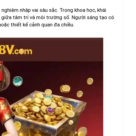
i nghiệm nhập vai sâu sắc. Trong khoa học, khái
 giữa tâm trí và môi trường số. Người sáng tạo có
hoặc thiết kế cảnh quan đa chiều.