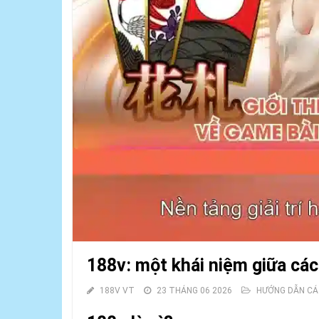
188v: một khái niệm giữa các 
188V VT
23 THÁNG 06 2026
HƯỚNG DẪN CÁ