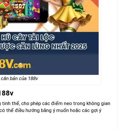
 căn bản của 188v
188v
 tinh thể, cho phép các điểm neo trong không gian
ng có thể điều hướng bằng ý muốn hoặc các gợi ý