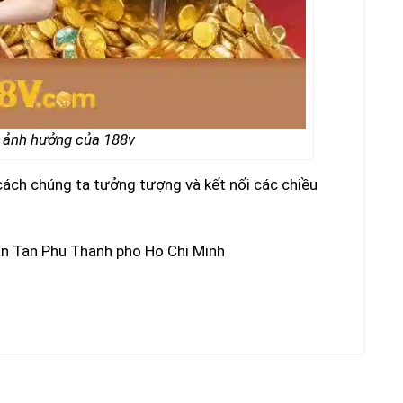
 ảnh hưởng của 188v
cách chúng ta tưởng tượng và kết nối các chiều
n Tan Phu Thanh pho Ho Chi Minh