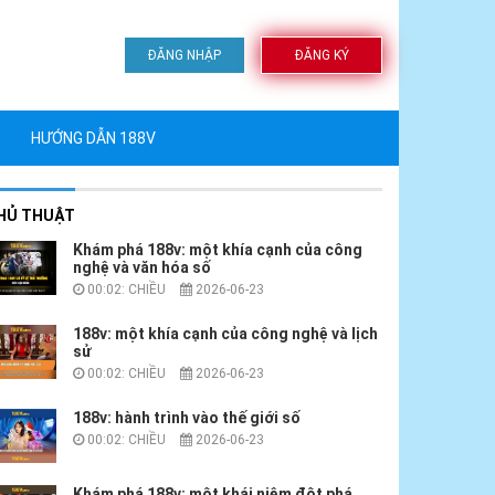
ĐĂNG NHẬP
ĐĂNG KÝ
HƯỚNG DẪN 188V
HỦ THUẬT
Khám phá 188v: một khía cạnh của công
nghệ và văn hóa số
00:02: CHIỀU
2026-06-23
188v: một khía cạnh của công nghệ và lịch
sử
00:02: CHIỀU
2026-06-23
188v: hành trình vào thế giới số
00:02: CHIỀU
2026-06-23
Khám phá 188v: một khái niệm đột phá