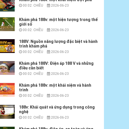
00:02: CHIỀU
2026-06-23
Khám phá 188v: một hiện tượng trong thế
giới số
00:02: CHIỀU
2026-06-23
188V: Nguồn năng lượng đặc biệt và hành
trình khám phá
00:02: CHIỀU
2026-06-23
Khám phá 188V: Điện áp 188 V và những
điều cần biết
00:02: CHIỀU
2026-06-23
Khám phá 188v: một khái niệm và hành
trình
00:02: CHIỀU
2026-06-23
188v: Khái quát và ứng dụng trong công
nghệ
00:02: CHIỀU
2026-06-23
Khám phá 188v: điện áp, an toàn và ứng