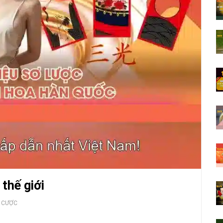
thế giới
 CƯỢC