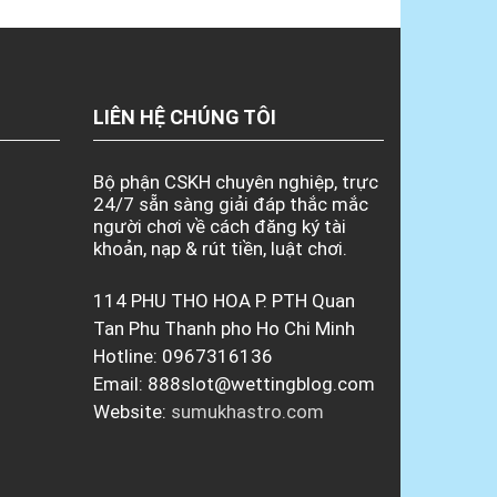
LIÊN HỆ CHÚNG TÔI
Bộ phận CSKH chuyên nghiệp, trực
24/7 sẵn sàng giải đáp thắc mắc
người chơi về cách đăng ký tài
khoản, nạp & rút tiền, luật chơi.
114 PHU THO HOA P. PTH Quan
Tan Phu Thanh pho Ho Chi Minh
Hotline: 0967316136
Email:
888slot@wettingblog.com
Website:
sumukhastro.com