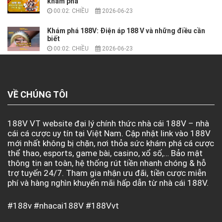
khám phá
00:02: CHIỀU
2026-06-23
Khám phá 188V: Điện áp 188 V và những điều cần
biết
00:02: CHIỀU
2026-06-23
VỀ CHÚNG TÔI
188V VT website đại lý chính thức nhà cái 188V – nhà
cái cá cược uy tín tại Việt Nam. Cập nhật link vào 188V
mới nhất không bị chặn, nơi thỏa sức khám phá cá cược
thể thao, esports, game bài, casino, xổ số,… Bảo mật
thông tin an toàn, hệ thống rút tiền nhanh chóng & hỗ
trợ tuyến 24/7. Tham gia nhận ưu đãi, tiền cược miễn
phí và hàng nghìn khuyến mãi hấp dẫn từ nhà cái 188V.
#188v #nhacai188V #188Vvt