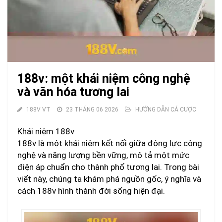
188v: một khái niệm công nghệ
và văn hóa tương lai
188V VT
23 THÁNG 06 2026
HƯỚNG DẪN CÁ CƯỢC
Khái niệm 188v
188v là một khái niệm kết nối giữa động lực công
nghệ và năng lượng bền vững, mô tả một mức
điện áp chuẩn cho thành phố tương lai. Trong bài
viết này, chúng ta khám phá nguồn gốc, ý nghĩa và
cách 188v hình thành đời sống hiện đại.