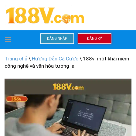
TOGGLE
ĐĂNG NHẬP
ĐĂNG KÝ
NAVIGATION
Trang chủ
\
Hướng Dẫn Cá Cược
\ 188v: một khái niệm
công nghệ và văn hóa tương lai