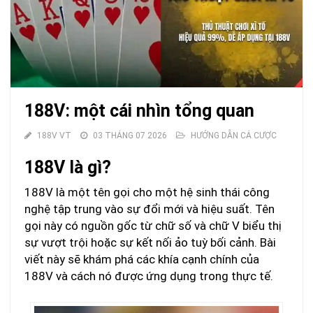
188V: một cái nhìn tổng quan
188V VT
03 THÁNG 07 2026
HƯỚNG DẪN CÁ CƯỢC
188V là gì?
188V là một tên gọi cho một hệ sinh thái công
nghệ tập trung vào sự đổi mới và hiệu suất. Tên
gọi này có nguồn gốc từ chữ số và chữ V biểu thị
sự vượt trội hoặc sự kết nối ảo tuỳ bối cảnh. Bài
viết này sẽ khám phá các khía cạnh chính của
188V và cách nó được ứng dụng trong thực tế.