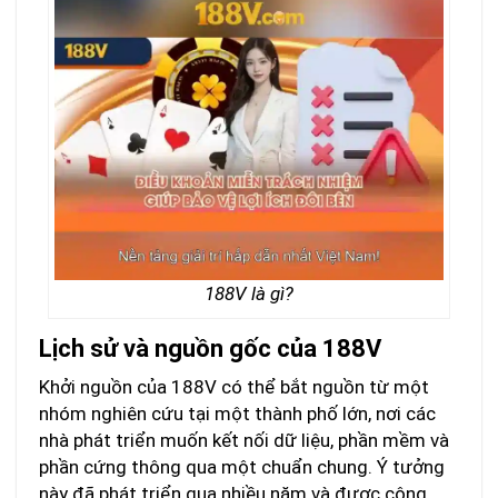
188V là gì?
Lịch sử và nguồn gốc của 188V
Khởi nguồn của 188V có thể bắt nguồn từ một
nhóm nghiên cứu tại một thành phố lớn, nơi các
nhà phát triển muốn kết nối dữ liệu, phần mềm và
phần cứng thông qua một chuẩn chung. Ý tưởng
này đã phát triển qua nhiều năm và được cộng