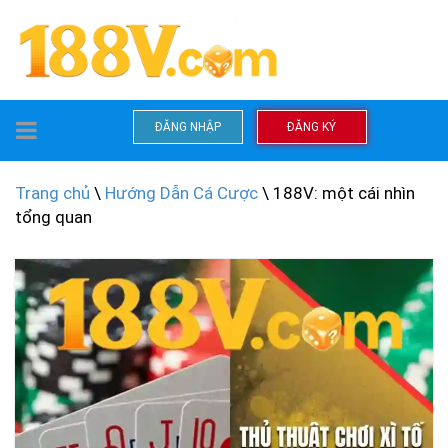
TOGGLE
ĐĂNG NHẬP
ĐĂNG KÝ
NAVIGATION
Trang chủ
\
Hướng Dẫn Cá Cược
\ 188V: một cái nhìn
tổng quan